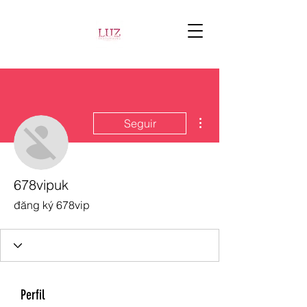
Más acciones
Seguir
678vipuk
đăng ký 678vip
Perfil