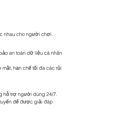
ác nhau cho người chơi.
ảo an toàn dữ liệu cá nhân 
mật, hạn chế tối đa các rủi 
 hỗ trợ người dùng 24/7.
 tuyến để được giải đáp 