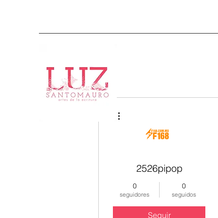
Más acciones
2526pipop
0
0
seguidores
seguidos
Seguir