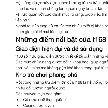
Hệ thống được xây dựng theo hướng tối ưu trải nghi
thao tác và nhanh chóng làm quen ngay từ lần đầu tru
kế trực quan với các danh mục rõ ràng, giúp việc tìm 
tiện hơn.
Ngoài ra, nền tảng hỗ trợ tốt trên nhiều thiết bị khác
tham gia giải trí mọi lúc mọi nơi.
Những điểm nổi bật của f168
Giao diện hiện đại và dễ sử dụng
f168 sở hữu giao diện được thiết kế tối giản nhưng v
Các mục chức năng được bố trí khoa học, giúp người
chơi yêu thích mà không gặp khó khăn trong quá trìn
Kho trò chơi phong phú
Một trong những ưu điểm lớn của f168 là hệ thống tr
nhiều đối tượng người dùng.
Các chuyên mục bao gồm:
Cá cược thể thao quốc tế
Casino trực tuyến