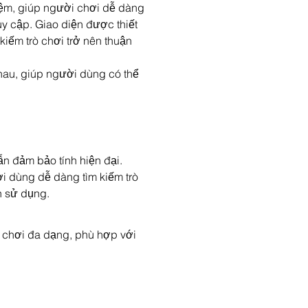
ệm, giúp người chơi dễ dàng 
y cập. Giao diện được thiết 
kiếm trò chơi trở nên thuận 
 nhau, giúp người dùng có thể 
ẫn đảm bảo tính hiện đại.
 dùng dễ dàng tìm kiếm trò 
h sử dụng.
ò chơi đa dạng, phù hợp với 