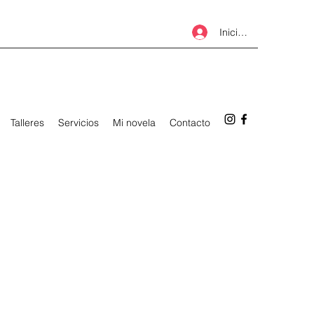
Iniciar sesión
Talleres
Servicios
Mi novela
Contacto