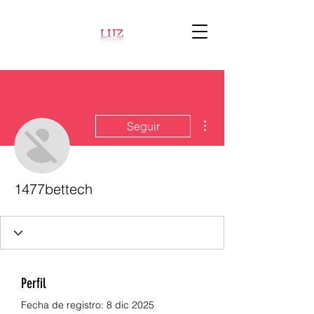
Más acciones
Seguir
1477bettech
Perfil
Fecha de registro: 8 dic 2025